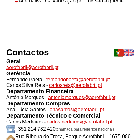
-
Alternativa: Galvanização por imersão a quente
Contactos
Geral
aerofabril@aerofabril.pt
Gerência
Fernando Baeta -
fernandobaeta@aerofabril.pt
Carlos Silva Reis -
carlosreis@aerofabril.pt
Departamento Financeira
Antónia Marques -
antoniamarques@aerofabril.pt
Departamento Compras
Ana Lúcia Santos -
anasantos@aerofabril.pt
Departamento Técnico e Comercial
Carlos Medeiros -
carlosmedeiros@aerofabril.pt
+351 214 782 420
(chamada para rede fixe nacional)
Rua Ribeira do Troca, Parque Aerofabril – 1675-086 -